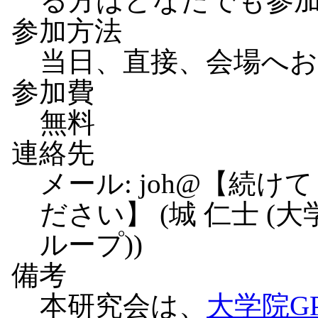
る方はどなたでも参
参加方法
当日、直接、会場へ
参加費
無料
連絡先
メール: joh@
【続けて
ださい】
(城 仁士 (
ループ))
備考
本研究会は、
大学院G