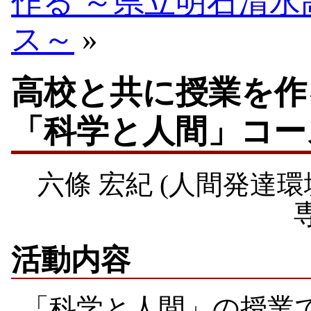
作る ～県立明石清
ス～
»
高校と共に授業を作
「科学と人間」コース
六條 宏紀 (人間発達
活動内容
「科学と人間」の授業