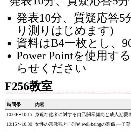
発表10分、質疑応答5分
発表10分、質疑応答5
り測りはじめます)
資料はB4一枚とし、
Power Pointを
らせください
F256教室
時間帯
内容
10:00〜10:15
身近な他者に対する自己開示傾向と成人期愛
10:15〜10:30
女性の宗教観と心理的well-beingの関係 