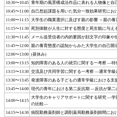
10:30〜10:45
青年期の風景構成法作品に表れる人物像と自
10:45〜11:00
自己想起課題を用いた気分一致効果研究にお
11:00〜11:15
大学生の職業選択に及ぼす親の影響 ～親の養
11:15〜11:30
死別体験が人生に対する態度と死生観に与え
11:30〜11:45
メール送受信者の内的要因が顔文字の印象や
11:45〜12:00
親の養育態度の認知からみた大学生の自己開
12:00〜13:00
(昼休み)
13:00〜13:15
知的障害のある人の就労に関する一考察 ―特
13:15〜13:30
交流及び共同学習に関する一考察 ―通常学級
13:30〜13:45
発達障害のある子どもの通常学級における支援
13:45〜14:00
現代の青年における第二反抗期 ―反抗が第
大学生のキャリアサポートに関する研究 ―
14:00〜14:15
の比較―
14:15〜14:30
病院勤務薬剤師と調剤薬局勤務薬剤師間にお