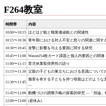
F264教室
時間帯
内容
10:00〜10:15
ほどほど観と職業価値観との関連性
10:15〜10:30
青年期における対人不安と怒りの関連に関す
10:30〜10:45
攻撃に影響を与える要因に関する研究
10:45〜11:00
Wasonの4枚カード課題と個人内要因との関
11:00〜11:15
育児休業取得男性の語り
11:15〜11:30
父親の子どもの巣立ちにおける意識について
傷害を有する子どもを持つ母親はどのような
11:30〜11:45
―
11:45〜12:00
動機づけの調整方略の探索的研究 ―「持論
12:00〜13:00
(昼休み)