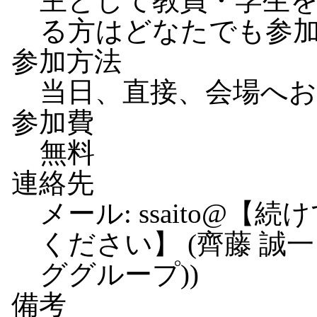
主として教員・学生
る方はどなたでも参
参加方法
当日、直接、会場へ
参加費
無料
連絡先
メール: ssaito@
【続け
ください】
(齊藤 誠一
ググループ))
備考