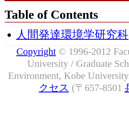
Table of Contents
人間発達環境学研究科
Copyright
© 1996-2012 Facu
University / Graduate S
Environment, Kobe University. 
クセス
(〒657-8501