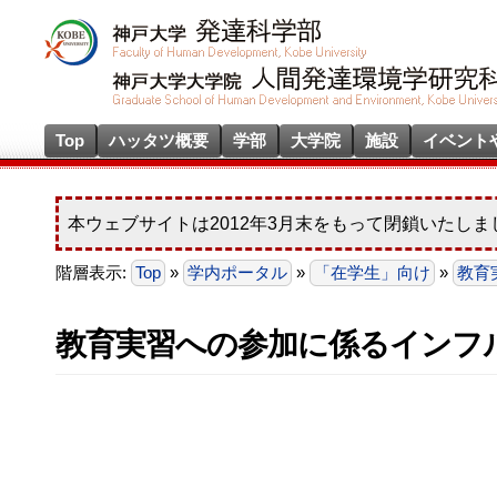
Top
ハッタツ概要
学部
大学院
施設
イベント
本ウェブサイトは2012年3月末をもって閉鎖いたしま
階層表示:
Top
»
学内ポータル
»
「在学生」向け
»
教育
教育実習への参加に係るインフ