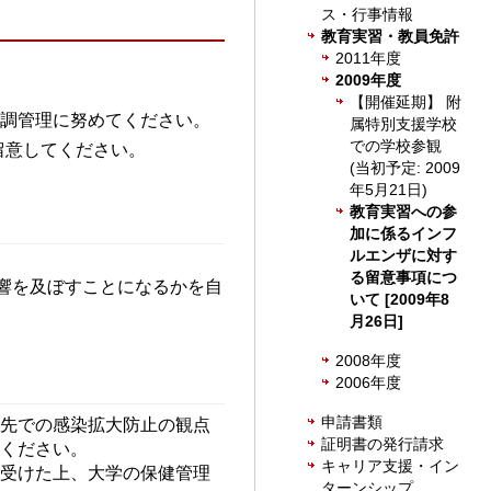
ス・行事情報
教育実習・教員免許
2011年度
2009年度
【開催延期】 附
体調管理に努めてください。
属特別支援学校
での学校参観
留意してください。
(当初予定: 2009
年5月21日)
教育実習への参
加に係るインフ
ルエンザに対す
る留意事項につ
響を及ぼすことになるかを自
いて [2009年8
月26日]
2008年度
2006年度
申請書類
習先での感染拡大防止の観点
証明書の発行請求
てください。
キャリア支援・イン
を受けた上、大学の保健管理
ターンシップ