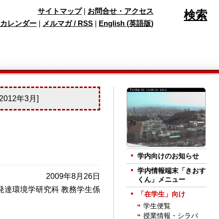
サイトマップ
|
お問合せ・アクセス
検索
カレンダー
|
メルマガ / RSS
|
English (英語版)
12年3月]
学内向けのお知らせ
学内情報端末「きおす
2009年8月26日
くん」メニュー
発達環境学研究科 教務学生係
「在学生」向け
学生便覧
授業情報・シラバ