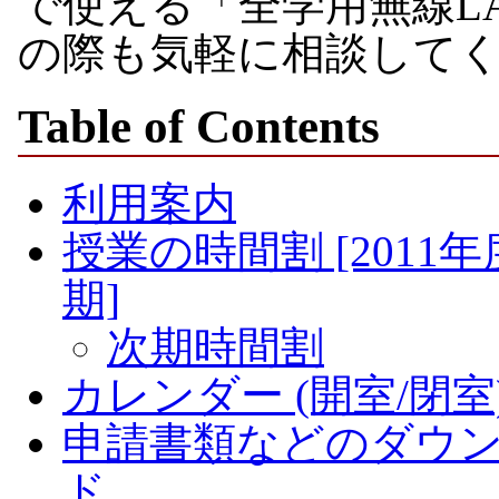
で使える「全学用無線L
の際も気軽に相談して
Table of Contents
利用案内
授業の時間割 [2011
期]
次期時間割
カレンダー (開室/閉室
申請書類などのダウ
ド