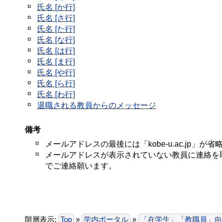
氏名 [か行]
氏名 [さ行]
氏名 [た行]
氏名 [な行]
氏名 [は行]
氏名 [ま行]
氏名 [や行]
氏名 [ら行]
氏名 [わ行]
退職される教員からのメッセージ
備考
メールアドレスの最後には「kobe-u.ac.jp」が
メールアドレスが表示されていない教員に連絡を
でご連絡願います。
階層表示:
Top
»
学内ポータル
»
「在学生」「教職員」向け