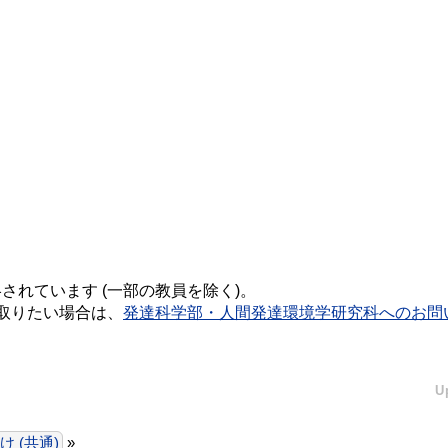
省略されています (一部の教員を除く)。
取りたい場合は、
発達科学部・人間発達環境学研究科へのお問
U
 (共通)
»