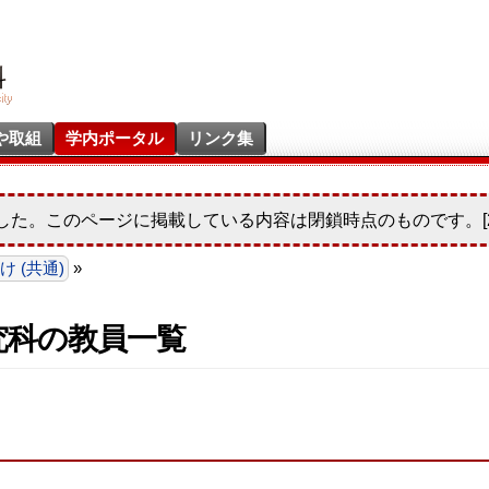
や取組
学内ポータル
リンク集
した。このページに掲載している内容は閉鎖時点のものです。[20
 (共通)
»
究科の教員一覧