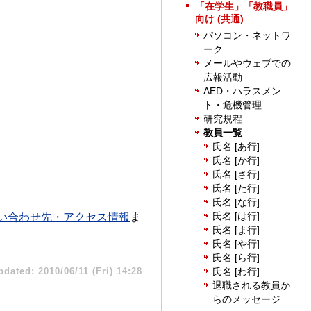
「在学生」「教職員」
向け (共通)
パソコン・ネットワ
ーク
メールやウェブでの
広報活動
AED・ハラスメン
ト・危機管理
研究規程
教員一覧
氏名 [あ行]
氏名 [か行]
氏名 [さ行]
氏名 [た行]
氏名 [な行]
氏名 [は行]
い合わせ先・アクセス情報
ま
氏名 [ま行]
氏名 [や行]
氏名 [ら行]
pdated: 2010/06/11 (Fri) 14:28
氏名 [わ行]
退職される教員か
らのメッセージ